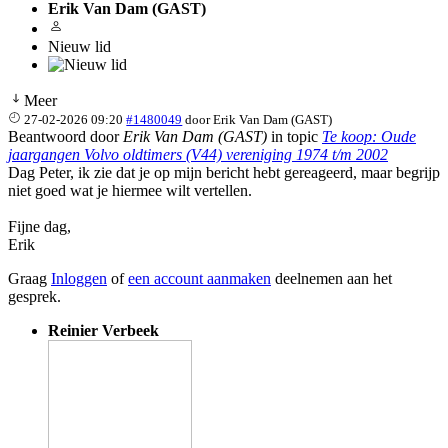
Erik Van Dam (GAST)
Nieuw lid
Meer
27-02-2026 09:20
#1480049
door
Erik Van Dam (GAST)
Beantwoord door
Erik Van Dam (GAST)
in topic
Te koop: Oude
jaargangen Volvo oldtimers (V44) vereniging 1974 t/m 2002
Dag Peter, ik zie dat je op mijn bericht hebt gereageerd, maar begrijp
niet goed wat je hiermee wilt vertellen.
Fijne dag,
Erik
Graag
Inloggen
of
een account aanmaken
deelnemen aan het
gesprek.
Reinier Verbeek