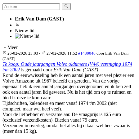
Erik Van Dam (GAST)
Nieuw lid
Meer
26-02-2026 23:03
-
27-02-2026 11:52
#1480046
door
Erik Van Dam
(GAST)
Te koop: Oude jaargangen Volvo oldtimers (V44) vereniging 1974
t/m 2002
is gemaakt door
Erik Van Dam (GAST)
Rond de eeuwwisseling heb ik een aantal jaren met veel plezier een
Volvo Amazone uit 1967 beleefd en gereden. Van de vorige
eigenaar heb ik een aantal jaargangen overgenomen en ik ben zelf
ook een aantal jaren lid geweest. Nu is het tijd om op te ruimen en
bied ik deze te koop aan:
Tijdschriften, kalenders en meer vanaf 1974 t/m 2002 (niet
compleet, maar wel heel veel).
Voor de liefhebber en verzamelaar. De vraagprijs is
125
euro
(exclusief verzendkosten). Bieden vanaf 75 euro.
Verzenden in overleg, omdat het alles bij elkaar wel heel zwaar is
(meer dan 15 kg).