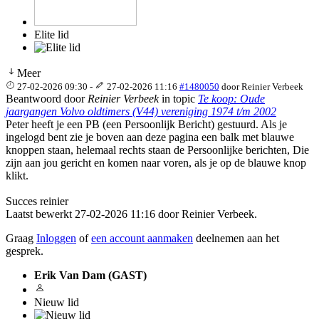
Elite lid
Meer
27-02-2026 09:30
-
27-02-2026 11:16
#1480050
door
Reinier Verbeek
Beantwoord door
Reinier Verbeek
in topic
Te koop: Oude
jaargangen Volvo oldtimers (V44) vereniging 1974 t/m 2002
Peter heeft je een PB (een Persoonlijk Bericht) gestuurd. Als je
ingelogd bent zie je boven aan deze pagina een balk met blauwe
knoppen staan, helemaal rechts staan de Persoonlijke berichten, Die
zijn aan jou gericht en komen naar voren, als je op de blauwe knop
klikt.
Succes reinier
Laatst bewerkt 27-02-2026 11:16 door
Reinier Verbeek
.
Graag
Inloggen
of
een account aanmaken
deelnemen aan het
gesprek.
Erik Van Dam (GAST)
Nieuw lid