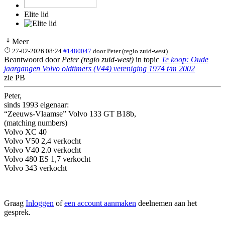
Elite lid
Meer
27-02-2026 08:24
#1480047
door
Peter (regio zuid-west)
Beantwoord door
Peter (regio zuid-west)
in topic
Te koop: Oude
jaargangen Volvo oldtimers (V44) vereniging 1974 t/m 2002
zie PB
Peter,
sinds 1993 eigenaar:
“Zeeuws-Vlaamse” Volvo 133 GT B18b,
(matching numbers)
Volvo XC 40
Volvo V50 2,4 verkocht
Volvo V40 2.0 verkocht
Volvo 480 ES 1,7 verkocht
Volvo 343 verkocht
Graag
Inloggen
of
een account aanmaken
deelnemen aan het
gesprek.