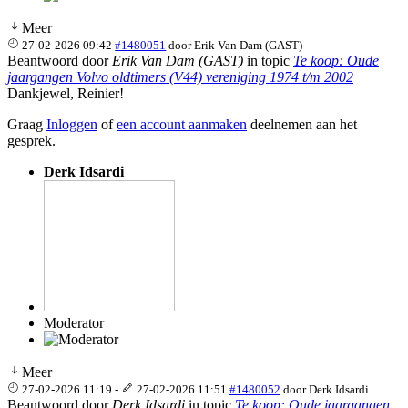
Meer
27-02-2026 09:42
#1480051
door
Erik Van Dam (GAST)
Beantwoord door
Erik Van Dam (GAST)
in topic
Te koop: Oude
jaargangen Volvo oldtimers (V44) vereniging 1974 t/m 2002
Dankjewel, Reinier!
Graag
Inloggen
of
een account aanmaken
deelnemen aan het
gesprek.
Derk Idsardi
Moderator
Meer
27-02-2026 11:19
-
27-02-2026 11:51
#1480052
door
Derk Idsardi
Beantwoord door
Derk Idsardi
in topic
Te koop: Oude jaargangen