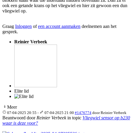
blokken staan waar die inderdaad midden bovenaan zit. Dan zit er
ook een getande krans op het vliegwiel en hier zit gewoon een dun
vliegwiel op.
Graag
Inloggen
of
een account aanmaken
deelnemen aan het
gesprek.
Reinier Verbeek
Elite lid
Meer
07-04-2025 20:55
-
07-04-2025 21:00
#1476774
door
Reinier Verbeek
Beantwoord door
Reinier Verbeek
in topic
Vliegwiel sensor op b230
waar is deze voor?