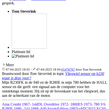
gesprek.
Tom Steverink
Platinum lid
Meer
07-04-2025 18:02
-
07-04-2025 18:04
#1476767
door
Tom Steverink
Beantwoord door
Tom Steverink
in topic
Vliegwiel sensor op b230
waar is deze voor?
Mijn B230FK in de 940 en de B280E in mijn 780 hebben de HALL
sensor en die geeft een signaal aan de computer voor het
ontstekings moment. Hij zit op de bovenkant van het vliegwiel, dus
aan de achterkant van de motor.
Ama Combi 1967- 144DL Overdrive 1972- 1800ES 1973- 780 V6
B280E 1986- 244 1988- 940 SportsEdition 1997(+MY'2022 XC60