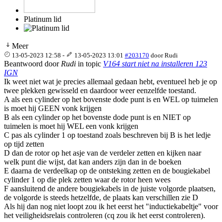
Platinum lid
Meer
13-05-2023 12:58
-
13-05-2023 13:01
#203170
door
Rudi
Beantwoord door
Rudi
in topic
V164 start niet na installeren 123
IGN
Ik weet niet wat je precies allemaal gedaan hebt, eventueel heb je op
twee plekken gewisseld en daardoor weer eenzelfde toestand.
A als een cylinder op het bovenste dode punt is en WEL op tuimelen
is moet hij GEEN vonk krijgen
B als een cylinder op het bovenste dode punt is en NIET op
tuimelen is moet hij WEL een vonk krijgen
C pas als cylinder 1 op toestand zoals beschreven bij B is het ledje
op tijd zetten
D dan de rotor op het asje van de verdeler zetten en kijken naar
welk punt die wijst, dat kan anders zijn dan in de boeken
E daarna de verdeelkap op de ontsteking zetten en de bougiekabel
cylinder 1 op die plek zetten waar de rotor heen wees
F aansluitend de andere bougiekabels in de juiste volgorde plaatsen,
de volgorde is steeds hetzelfde, de plaats kan verschillen zie D
Als hij dan nog niet loopt zou ik het eerst het "inductiekabeltje" voor
het veiligheidsrelais controleren (cq zou ik het eerst controleren).