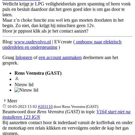
Wellicht krijgt je LPG veiligheidsrelais geen spanning of heen vonk
puls en besluit daardoor dat het geen goed idee is om gas door te
laten.
Maar z’n choke functie zou wel iets gas moeten doorlaten in het
begin. Zo niet, dan krijgt hij misschien geen 12v.
Hoor je pppssst klik als je het contact aanzet?
Blog:
www.oudevolvo.nl
| EVcreate (
ombouw naar elektrisch
onderdelen en ondersteuning
)
Graag
Inloggen
of
een account aanmaken
deelnemen aan het
gesprek.
Rens Veenstra (GAST)
Nieuw lid
Meer
10-05-2023 15:02
#203110
door
Rens Veenstra (GAST)
Beantwoord door
Rens Veenstra (GAST)
in topic
V164 start niet na
installeren 123 IGN
Bij aanzetten contact hoor ik inderdaad vanuit de kofferbak en onder
de motorkap een relais klikken en vervolgens onder de kap het gas
stromen.