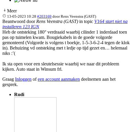
Meer
13-05-2023 10:28
#203169
door
Rens Veenstra (GAST)
Beantwoord door
Rens Veenstra (GAST)
in topic
V164 start niet na
installeren 123 IGN
Heb de ontsteking 180° verdraaid waarbij cilinder 1 inderdaad toen
pas op tuimelen kwam. Bougiekabels in de goede volgorde
gemonteerd (Volgorde is volgens t boekje, 1-5-3-6-2-4 tegen de klok
in). Behuizing vd ontsteking met t ledje op tijd gezet en… helemaal
niks :’(
Ik sta open voor een sleutelsessie waarbij we naar dit probleem
kijken. Auto staat in Winsum frl.
Graag
Inloggen
of
een account aanmaken
deelnemen aan het
gesprek.
Rudi