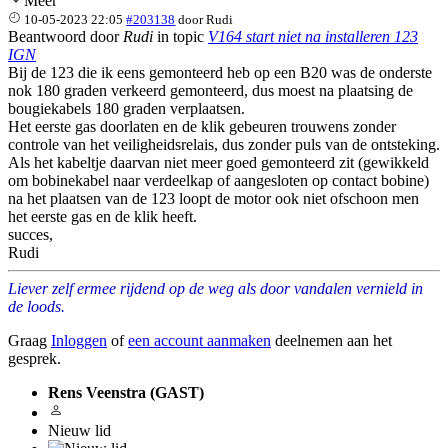
Meer
10-05-2023 22:05
#203138
door
Rudi
Beantwoord door
Rudi
in topic
V164 start niet na installeren 123
IGN
Bij de 123 die ik eens gemonteerd heb op een B20 was de onderste
nok 180 graden verkeerd gemonteerd, dus moest na plaatsing de
bougiekabels 180 graden verplaatsen.
Het eerste gas doorlaten en de klik gebeuren trouwens zonder
controle van het veiligheidsrelais, dus zonder puls van de ontsteking.
Als het kabeltje daarvan niet meer goed gemonteerd zit (gewikkeld
om bobinekabel naar verdeelkap of aangesloten op contact bobine)
na het plaatsen van de 123 loopt de motor ook niet ofschoon men
het eerste gas en de klik heeft.
succes,
Rudi
Liever zelf ermee rijdend op de weg als door vandalen vernield in
de loods.
Graag
Inloggen
of
een account aanmaken
deelnemen aan het
gesprek.
Rens Veenstra (GAST)
Nieuw lid