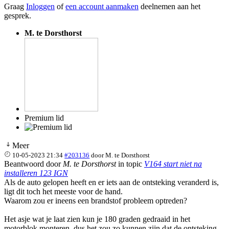
Graag
Inloggen
of
een account aanmaken
deelnemen aan het
gesprek.
M. te Dorsthorst
Premium lid
Meer
10-05-2023 21:34
#203136
door
M. te Dorsthorst
Beantwoord door
M. te Dorsthorst
in topic
V164 start niet na
installeren 123 IGN
Als de auto gelopen heeft en er iets aan de ontsteking veranderd is,
ligt dit toch het meeste voor de hand.
Waarom zou er ineens een brandstof probleem optreden?
Het asje wat je laat zien kun je 180 graden gedraaid in het
motorblok monteren, dus het zou zo kunnen zijn dat de ontsteking