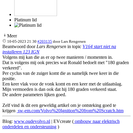
Platinum lid
Meer
10-05-2023 21:30
#203135
door
Lars Rengersen
Beantwoord door
Lars Rengersen
in topic
V164 start niet na
installeren 123 IGN
Volgens mij kan die as er op twee manieren / momenten in.
Dat is volgens mij ook precies wat Ronald bedoelt met "180 graden
verkeerd".
Per cyclus van de zuiger komt die as namelijk twee keer in die
positie.
Een keer vlak voor de vonk komt en een keer met de uitlaatslag.
Mijn vermoeden is dan ook dat hij 180 graden verkeerd staat.
De andere parameters lijken goed.
Zelf vind ik dit een geweldig artikel om je ontsteking goed te
krijgen
sw-em.com/Volvo%20Ignition%20from%20Scratch.htm
Blog:
www.oudevolvo.nl
| EVcreate (
ombouw naar elektrisch
onderdelen en ondersteuning
)