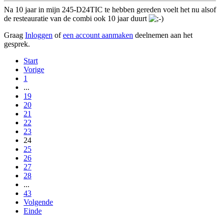
Na 10 jaar in mijn 245-D24TIC te hebben gereden voelt het nu alsof
de resteauratie van de combi ook 10 jaar duurt
Graag
Inloggen
of
een account aanmaken
deelnemen aan het
gesprek.
Start
Vorige
1
...
19
20
21
22
23
24
25
26
27
28
...
43
Volgende
Einde