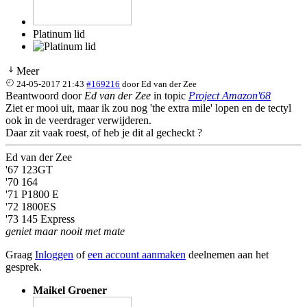
Platinum lid
Meer
24-05-2017 21:43
#169216
door
Ed van der Zee
Beantwoord door
Ed van der Zee
in topic
Project Amazon'68
Ziet er mooi uit, maar ik zou nog 'the extra mile' lopen en de tectyl
ook in de veerdrager verwijderen.
Daar zit vaak roest, of heb je dit al gecheckt ?
Ed van der Zee
'67 123GT
'70 164
'71 P1800 E
'72 1800ES
'73 145 Express
geniet maar nooit met mate
Graag
Inloggen
of
een account aanmaken
deelnemen aan het
gesprek.
Maikel Groener