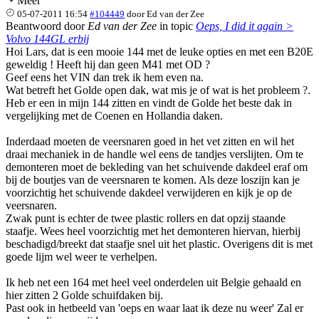
Meer
05-07-2011 16:54
#104449
door
Ed van der Zee
Beantwoord door
Ed van der Zee
in topic
Oeps, I did it again >
Volvo 144GL erbij
Hoi Lars, dat is een mooie 144 met de leuke opties en met een B20E
geweldig ! Heeft hij dan geen M41 met OD ?
Geef eens het VIN dan trek ik hem even na.
Wat betreft het Golde open dak, wat mis je of wat is het probleem ?.
Heb er een in mijn 144 zitten en vindt de Golde het beste dak in
vergelijking met de Coenen en Hollandia daken.
Inderdaad moeten de veersnaren goed in het vet zitten en wil het
draai mechaniek in de handle wel eens de tandjes verslijten. Om te
demonteren moet de bekleding van het schuivende dakdeel eraf om
bij de boutjes van de veersnaren te komen. Als deze loszijn kan je
voorzichtig het schuivende dakdeel verwijderen en kijk je op de
veersnaren.
Zwak punt is echter de twee plastic rollers en dat opzij staande
staafje. Wees heel voorzichtig met het demonteren hiervan, hierbij
beschadigd/breekt dat staafje snel uit het plastic. Overigens dit is met
goede lijm wel weer te verhelpen.
Ik heb net een 164 met heel veel onderdelen uit Belgie gehaald en
hier zitten 2 Golde schuifdaken bij.
Past ook in hetbeeld van 'oeps en waar laat ik deze nu weer' Zal er