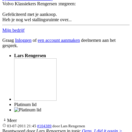
Volvo Klassiekers Rengersen :mrgreen:
Gefeliciteerd met je aankoop.
Heb je nog wel stallingsruimte over...
Mijn bedrijf
Graag
Inloggen
of
een account aanmaken
deelnemen aan het
gesprek.
Lars Rengersen
Platinum lid
Meer
03-07-2011 21:45
#104389
door
Lars Rengersen
Beantwoord door
Lars Rengersen
in topic
Oeps, I did it again >