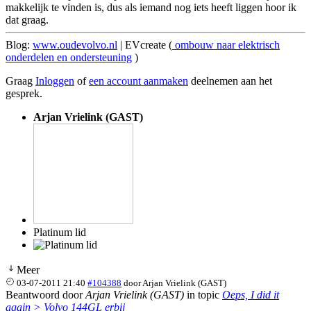
makkelijk te vinden is, dus als iemand nog iets heeft liggen hoor ik
dat graag.
Blog:
www.oudevolvo.nl
| EVcreate (
ombouw naar elektrisch
onderdelen en ondersteuning
)
Graag
Inloggen
of
een account aanmaken
deelnemen aan het
gesprek.
Arjan Vrielink (GAST)
Platinum lid
Meer
03-07-2011 21:40
#104388
door
Arjan Vrielink (GAST)
Beantwoord door
Arjan Vrielink (GAST)
in topic
Oeps, I did it
again > Volvo 144GL erbij