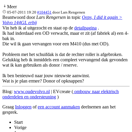
Meer
05-07-2011 19:20
#104451
door
Lars Rengersen
Beantwoord door
Lars Rengersen
in topic
Oeps, I did it again >
Volvo 144GL erbij
Vin heb ik al uitgezocht en staat op de
detailpagina
.
Ik had inderdaad een OD verwacht, maar er zit (af fabriek al) een 4-
bak in.
Die wil ik gaan vervangen voor een M410 (dus met OD).
Probleem met het schuifdak is dat de rechter roller is afgebroken.
Gelukkig heb ik inmiddels een compleet vervangend dak gevonden
wat ik kan gebruiken als donor / reserve.
Ik ben benieuwd naar jouw nieuwste aanwinst.
Wat is je plan ermee? Donor of opknappen?
Blog:
www.oudevolvo.nl
| EVcreate (
ombouw naar elektrisch
onderdelen en ondersteuning
)
Graag
Inloggen
of
een account aanmaken
deelnemen aan het
gesprek.
Start
Vorige