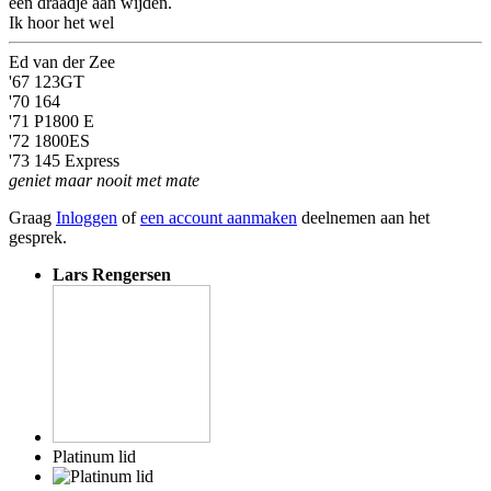
een draadje aan wijden.
Ik hoor het wel
Ed van der Zee
'67 123GT
'70 164
'71 P1800 E
'72 1800ES
'73 145 Express
geniet maar nooit met mate
Graag
Inloggen
of
een account aanmaken
deelnemen aan het
gesprek.
Lars Rengersen
Platinum lid