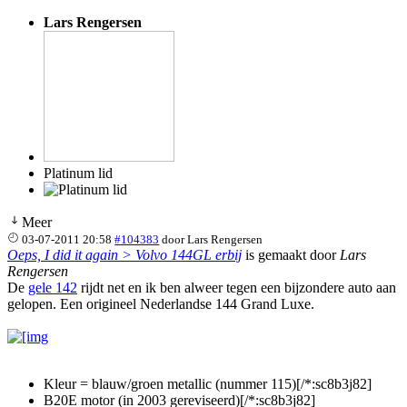
Lars Rengersen
Platinum lid
Meer
03-07-2011 20:58
#104383
door
Lars Rengersen
Oeps, I did it again > Volvo 144GL erbij
is gemaakt door
Lars
Rengersen
De
gele 142
rijdt net en ik ben alweer tegen een bijzondere auto aan
gelopen. Een origineel Nederlandse 144 Grand Luxe.
Kleur = blauw/groen metallic (nummer 115)[/*:sc8b3j82]
B20E motor (in 2003 gereviseerd)[/*:sc8b3j82]