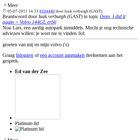
Meer
05-07-2011 14:33
#104440
door
luuk verburgh (GAST)
Beantwoord door
luuk verburgh (GAST)
in topic
Oeps, I did it
again > Volvo 144GL erbij
Nou Lars, een aardig autopark inmiddels. Mocht je nog technische
adviezen willen: je weet me te vinden :lol:
groeten van mij en mijn volvo ('s)
Graag
Inloggen
of
een account aanmaken
deelnemen aan het
gesprek.
Ed van der Zee
Platinum lid