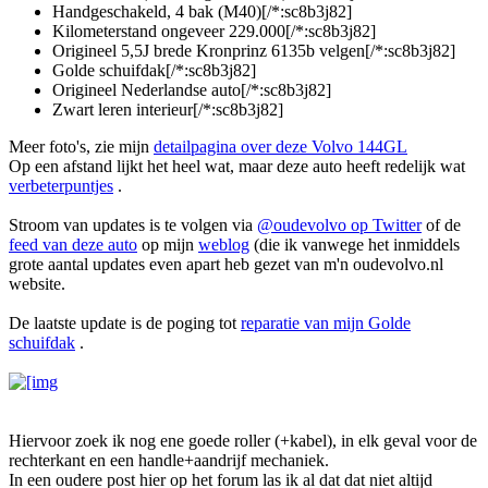
Handgeschakeld, 4 bak (M40)[/*:sc8b3j82]
Kilometerstand ongeveer 229.000[/*:sc8b3j82]
Origineel 5,5J brede Kronprinz 6135b velgen[/*:sc8b3j82]
Golde schuifdak[/*:sc8b3j82]
Origineel Nederlandse auto[/*:sc8b3j82]
Zwart leren interieur[/*:sc8b3j82]
Meer foto's, zie mijn
detailpagina over deze Volvo 144GL
Op een afstand lijkt het heel wat, maar deze auto heeft redelijk wat
verbeterpuntjes
.
Stroom van updates is te volgen via
@oudevolvo op Twitter
of de
feed van deze auto
op mijn
weblog
(die ik vanwege het inmiddels
grote aantal updates even apart heb gezet van m'n oudevolvo.nl
website.
De laatste update is de poging tot
reparatie van mijn Golde
schuifdak
.
Hiervoor zoek ik nog ene goede roller (+kabel), in elk geval voor de
rechterkant en een handle+aandrijf mechaniek.
In een oudere post hier op het forum las ik al dat dat niet altijd