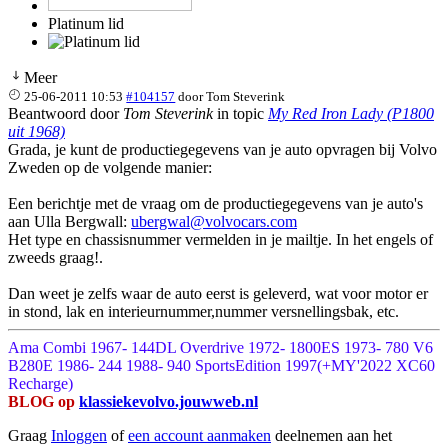
Platinum lid
Meer
25-06-2011 10:53
#104157
door
Tom Steverink
Beantwoord door
Tom Steverink
in topic
My Red Iron Lady (P1800
uit 1968)
Grada, je kunt de productiegegevens van je auto opvragen bij Volvo
Zweden op de volgende manier:
Een berichtje met de vraag om de productiegegevens van je auto's
aan Ulla Bergwall:
ubergwal@volvocars.com
Het type en chassisnummer vermelden in je mailtje. In het engels of
zweeds graag!.
Dan weet je zelfs waar de auto eerst is geleverd, wat voor motor er
in stond, lak en interieurnummer,nummer versnellingsbak, etc.
Ama Combi 1967- 144DL Overdrive 1972- 1800ES 1973- 780 V6
B280E 1986- 244 1988- 940 SportsEdition 1997(+MY'2022 XC60
Recharge)
BLOG op
klassiekevolvo.jouwweb.nl
Graag
Inloggen
of
een account aanmaken
deelnemen aan het