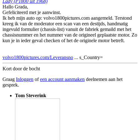
Lady (P1800 uit 1968)
Hallo Grada,
Gefeliciteerd met je aanwinst.
Ik heb mijn auto op: volvo1800pictures.com aangemeld. Terstond
kreeg ik van de moderator een scan van een destijds, handmatig
ingevuld formulier (chassis-list) vanuit de fabriek gemaild met het
chassisnummer en het nummer van de origineel geplaatste motor. Zo
kun je in ieder geval checken of het de originele motor betreft.
volvo1800pictures.com/Leveransno
... s_Country=
Kort door de bocht
Graag
Inloggen
of
een account aanmaken
deelnemen aan het
gesprek.
Tom Steverink