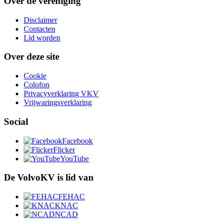
Over de vereniging
Disclaimer
Contacten
Lid worden
Over deze site
Cookie
Colofon
Privacyverklaring VKV
Vrijwaringsverklaring
Social
Facebook
Flicker
YouTube
De VolvoKV is lid van
FEHAC
KNAC
NCAD