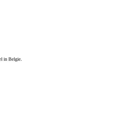
l in Belgie.
.