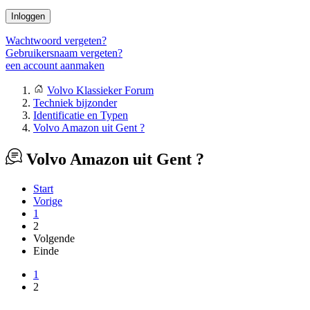
Inloggen
Wachtwoord vergeten?
Gebruikersnaam vergeten?
een account aanmaken
Volvo Klassieker Forum
Techniek bijzonder
Identificatie en Typen
Volvo Amazon uit Gent ?
Volvo Amazon uit Gent ?
Start
Vorige
1
2
Volgende
Einde
1
2