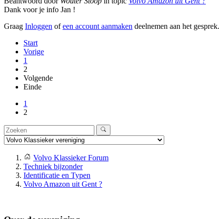
Beantwoord door
Wouter Stoop
in topic
Volvo Amazon uit Gent ?
Dank voor je info Jan !
Graag
Inloggen
of
een account aanmaken
deelnemen aan het gesprek
Start
Vorige
1
2
Volgende
Einde
1
2
Volvo Klassieker Forum
Techniek bijzonder
Identificatie en Typen
Volvo Amazon uit Gent ?