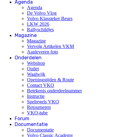
Agenda
Agenda
De Volvo Vlog
Volvo Klassieker Beurs
LKW 2026
Rallyschildjes
Magazine
Magazine
Vervolg Artikelen VKM
Aanleveren foto
Onderdelen
Webshop
Outlet
Waalwijk
Openingstijden & Route
Contact VKO
Betekenis onderdeelnummer
Instructie
Spelregels VKO
Retourneren
VKO-tube
Forum
Documentatie
Documentatie
Volvo Classic Academy