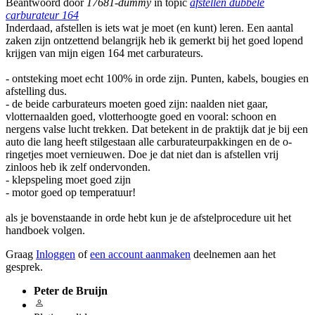
Beantwoord door
17681-dummy
in topic
afstellen dubbele
carburateur 164
Inderdaad, afstellen is iets wat je moet (en kunt) leren. Een aantal
zaken zijn ontzettend belangrijk heb ik gemerkt bij het goed lopend
krijgen van mijn eigen 164 met carburateurs.
- ontsteking moet echt 100% in orde zijn. Punten, kabels, bougies en
afstelling dus.
- de beide carburateurs moeten goed zijn: naalden niet gaar,
vlotternaalden goed, vlotterhoogte goed en vooral: schoon en
nergens valse lucht trekken. Dat betekent in de praktijk dat je bij een
auto die lang heeft stilgestaan alle carburateurpakkingen en de o-
ringetjes moet vernieuwen. Doe je dat niet dan is afstellen vrij
zinloos heb ik zelf ondervonden.
- klepspeling moet goed zijn
- motor goed op temperatuur!
als je bovenstaande in orde hebt kun je de afstelprocedure uit het
handboek volgen.
Graag
Inloggen
of
een account aanmaken
deelnemen aan het
gesprek.
Peter de Bruijn