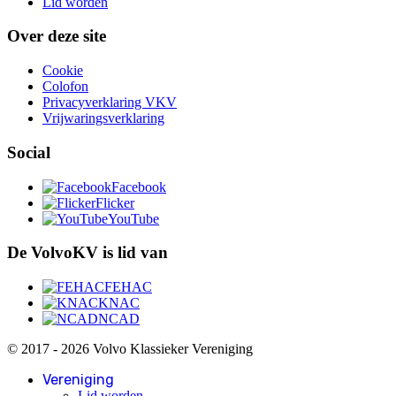
Lid worden
Over deze site
Cookie
Colofon
Privacyverklaring VKV
Vrijwaringsverklaring
Social
Facebook
Flicker
YouTube
De VolvoKV is lid van
FEHAC
KNAC
NCAD
© 2017 - 2026 Volvo Klassieker Vereniging
Vereniging
Lid worden