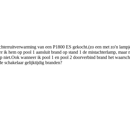
chterruitverwarming van een P1800 ES gekocht.(zo een met zo'n lampje
ik hem op pool 1 aansluit brand op stand 1 de mistachterlamp, maar ni
mp niet.Ook wanneer ik pool 1 en pool 2 doorverbind brand het waarsch
e schakelaar gelijktijdig branden?
.