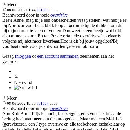
Meer
08-06-2002 01:44
#61005
door
Beantwoord door
in topic
overdrive
Beste Anne, mag ik je een onbescheiden vraag stellen: wat heb je er
bij Nordicar voor betaald?Ik loop al geruime tijd te dubben om dit
bij mijn combi te laten uitvoeren.Dan weet ik een beetje wat ik bij
elkaar moet sparen.En ten 2e: de originele overdriveschakelaar is
volgens mij niet meer leverbaar.Hoe is dit bij jouw opgelost?Bij
voorbaat dank voor je antwoorden,groeten rob borra
Graag
Inloggen
of
een account aanmaken
deelnemen aan het
gesprek.
Nieuw lid
Meer
08-06-2002 19:07
#61004
door
Beantwoord door
in topic
overdrive
Aan Rob Borra.Prijs is moeilijk te zeggen, er is voor het betaalde
bedrag heel wat meer aan de auto gedaan. Maar met een M41 bak
(gereviseerd), een J type overrive en alle toebehoren (schakelaar op
de bak, km tellerkabel etc en inbouw zit je al snel rond de 2500