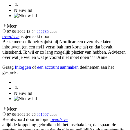
Nieuw lid
Meer
07-06-2002 13:54
#56785
door
overdrive
is gemaakt door
Beste mensenIk heb zojuist bij Nordicar een overdrive laten
inbouwen (en een m41 versn.bak met korte as) en dat bevalt
uitstekend. Ik wil er zo lang mogelijk plezier van hebben. Adviezen
over wat je wel en wat je vooral niet moet doen????Anne
Graag
Inloggen
of
een account aanmaken
deelnemen aan het
gesprek.
Nieuw lid
Meer
07-06-2002 20:26
#61007
door
Beantwoord door
in topic
overdrive
altijd de koppeling gebruiken bij het inschakelen, dat spaart de
remring.en ervoor zorgen dat de olie op peil blijft.volvogroetengijs