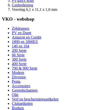
PV444A B4B
Gasbediening
Veerring 6,1 x 11,1 x 1,6 mm
VKO - webshop
Zijkleppers
PV en Duett
Amazon en Combi
1800 en 1800ES
140 en 164
200 Serie
66 Serie
300 Serie
400 Serie
700 & 900 Serie
Modern
Diversen
Penta
Accessoires
Gereedschappen
Olie
Verf en beschermingsartikelen
Clubartikelen
Boeken