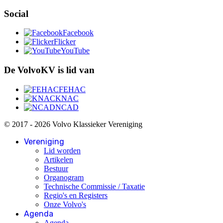
Social
Facebook
Flicker
YouTube
De VolvoKV is lid van
FEHAC
KNAC
NCAD
© 2017 - 2026 Volvo Klassieker Vereniging
Vereniging
Lid worden
Artikelen
Bestuur
Organogram
Technische Commissie / Taxatie
Regio's en Registers
Onze Volvo's
Agenda
Agenda