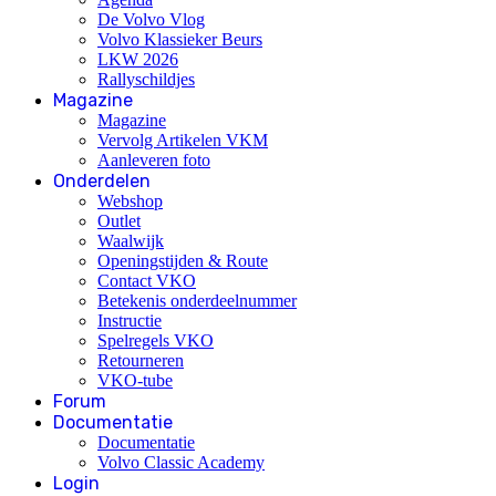
De Volvo Vlog
Volvo Klassieker Beurs
LKW 2026
Rallyschildjes
Magazine
Magazine
Vervolg Artikelen VKM
Aanleveren foto
Onderdelen
Webshop
Outlet
Waalwijk
Openingstijden & Route
Contact VKO
Betekenis onderdeelnummer
Instructie
Spelregels VKO
Retourneren
VKO-tube
Forum
Documentatie
Documentatie
Volvo Classic Academy
Login