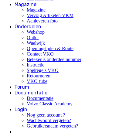
Magazine
Magazine
Vervolg Artikelen VKM
Aanleveren foto
Onderdelen
Webshop
Outlet
Waalwijk
Openingstijden & Route
Contact VKO
Betekenis onderdeelnummer
Instructie
Spelregels VKO
Retourneren
VKO-tube
Forum
Documentatie
Documentatie
Volvo Classic Academy
Login
Nog geen account ?
Wachtwoord vergeten?
Gebruikersnaam vergeten?