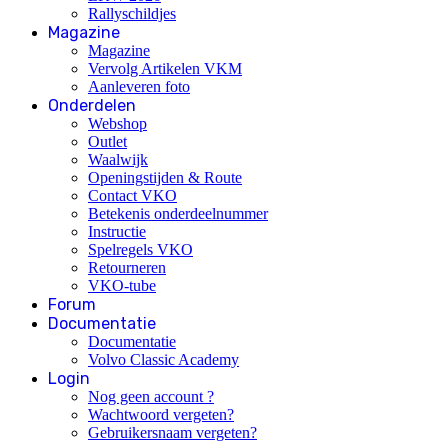
Rallyschildjes
Magazine
Magazine
Vervolg Artikelen VKM
Aanleveren foto
Onderdelen
Webshop
Outlet
Waalwijk
Openingstijden & Route
Contact VKO
Betekenis onderdeelnummer
Instructie
Spelregels VKO
Retourneren
VKO-tube
Forum
Documentatie
Documentatie
Volvo Classic Academy
Login
Nog geen account ?
Wachtwoord vergeten?
Gebruikersnaam vergeten?