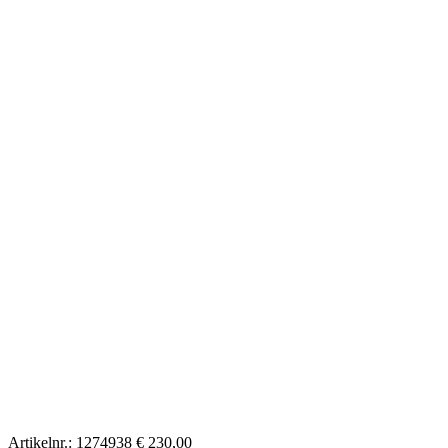
Artikelnr.:
1274938
€ 230,00