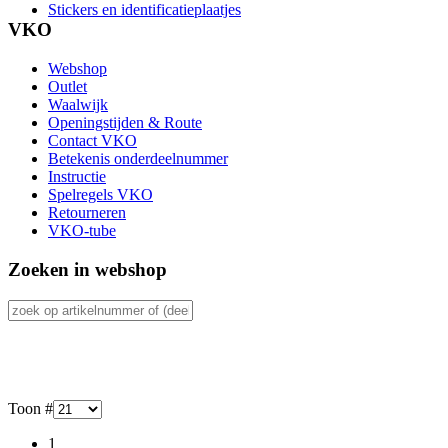
Stickers en identificatieplaatjes
VKO
Webshop
Outlet
Waalwijk
Openingstijden & Route
Contact VKO
Betekenis onderdeelnummer
Instructie
Spelregels VKO
Retourneren
VKO-tube
Zoeken in webshop
Toon #
1