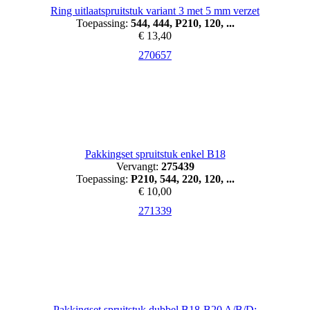
Ring uitlaatspruitstuk variant 3 met 5 mm verzet
Toepassing:
544, 444, P210, 120, ...
€ 13,40
270657
Pakkingset spruitstuk enkel B18
Vervangt:
275439
Toepassing:
P210, 544, 220, 120, ...
€ 10,00
271339
Pakkingset spruitstuk dubbel B18-B20 A/B/D: