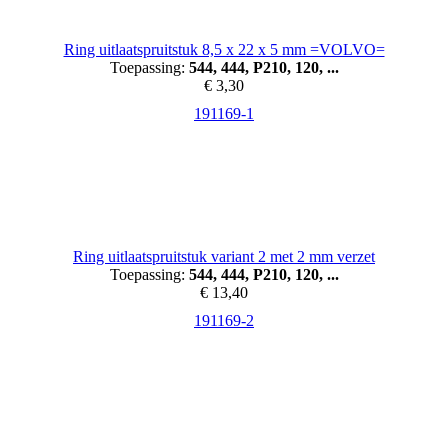
Ring uitlaatspruitstuk 8,5 x 22 x 5 mm =VOLVO=
Toepassing:
544, 444, P210, 120, ...
€ 3,30
191169-1
Ring uitlaatspruitstuk variant 2 met 2 mm verzet
Toepassing:
544, 444, P210, 120, ...
€ 13,40
191169-2