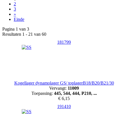
2
3
»
Einde
Pagina 1 van 3
Resultaten 1 - 21 van 60
181799
Kogellager dynamolager GS/ toplagerB18/B20/B21/30
Vervangt:
11009
Toepassing:
445, 544, 444, P210, ...
€ 6,15
191410