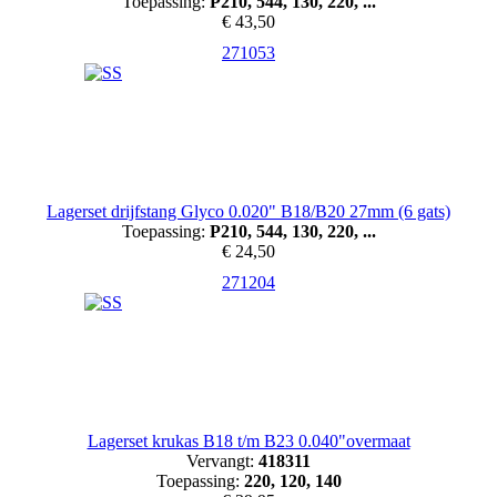
Toepassing:
P210, 544, 130, 220, ...
€ 43,50
271053
Lagerset drijfstang Glyco 0.020" B18/B20 27mm (6 gats)
Toepassing:
P210, 544, 130, 220, ...
€ 24,50
271204
Lagerset krukas B18 t/m B23 0.040"overmaat
Vervangt:
418311
Toepassing:
220, 120, 140