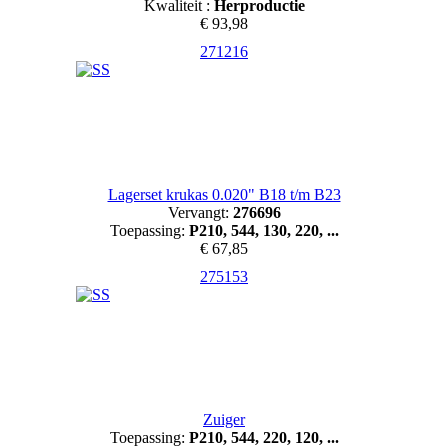
Kwaliteit :
Herproductie
€ 93,98
271216
Lagerset krukas 0.020" B18 t/m B23
Vervangt:
276696
Toepassing:
P210, 544, 130, 220, ...
€ 67,85
275153
Zuiger
Toepassing:
P210, 544, 220, 120, ...