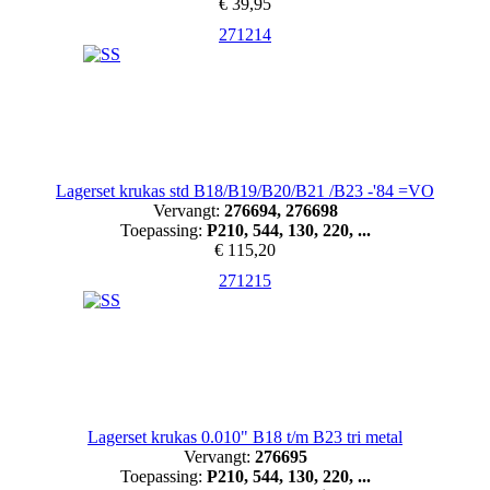
€ 39,95
271214
Lagerset krukas std B18/B19/B20/B21 /B23 -'84 =VO
Vervangt:
276694, 276698
Toepassing:
P210, 544, 130, 220, ...
€ 115,20
271215
Lagerset krukas 0.010" B18 t/m B23 tri metal
Vervangt:
276695
Toepassing:
P210, 544, 130, 220, ...