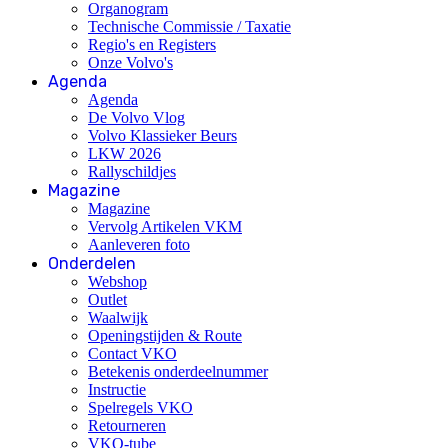
Organogram
Technische Commissie / Taxatie
Regio's en Registers
Onze Volvo's
Agenda
Agenda
De Volvo Vlog
Volvo Klassieker Beurs
LKW 2026
Rallyschildjes
Magazine
Magazine
Vervolg Artikelen VKM
Aanleveren foto
Onderdelen
Webshop
Outlet
Waalwijk
Openingstijden & Route
Contact VKO
Betekenis onderdeelnummer
Instructie
Spelregels VKO
Retourneren
VKO-tube