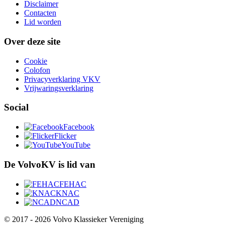
Disclaimer
Contacten
Lid worden
Over deze site
Cookie
Colofon
Privacyverklaring VKV
Vrijwaringsverklaring
Social
Facebook
Flicker
YouTube
De VolvoKV is lid van
FEHAC
KNAC
NCAD
© 2017 - 2026 Volvo Klassieker Vereniging