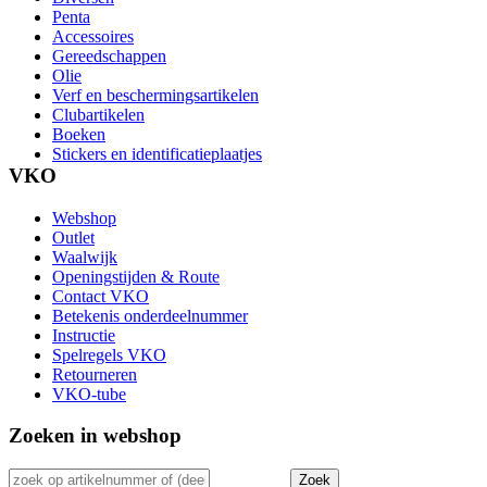
Penta
Accessoires
Gereedschappen
Olie
Verf en beschermingsartikelen
Clubartikelen
Boeken
Stickers en identificatieplaatjes
VKO
Webshop
Outlet
Waalwijk
Openingstijden & Route
Contact VKO
Betekenis onderdeelnummer
Instructie
Spelregels VKO
Retourneren
VKO-tube
Zoeken in webshop