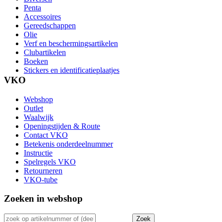
Penta
Accessoires
Gereedschappen
Olie
Verf en beschermingsartikelen
Clubartikelen
Boeken
Stickers en identificatieplaatjes
VKO
Webshop
Outlet
Waalwijk
Openingstijden & Route
Contact VKO
Betekenis onderdeelnummer
Instructie
Spelregels VKO
Retourneren
VKO-tube
Zoeken in webshop