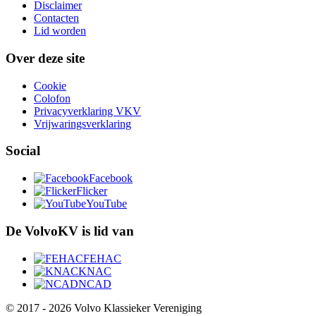
Disclaimer
Contacten
Lid worden
Over deze site
Cookie
Colofon
Privacyverklaring VKV
Vrijwaringsverklaring
Social
Facebook
Flicker
YouTube
De VolvoKV is lid van
FEHAC
KNAC
NCAD
© 2017 - 2026 Volvo Klassieker Vereniging