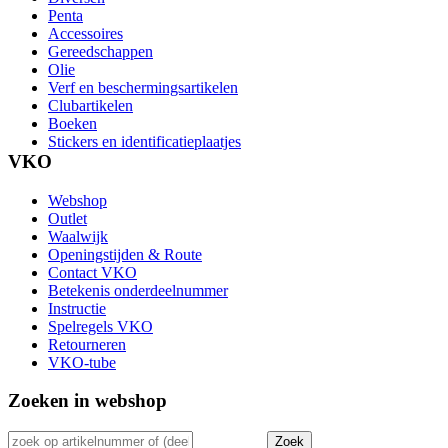
Penta
Accessoires
Gereedschappen
Olie
Verf en beschermingsartikelen
Clubartikelen
Boeken
Stickers en identificatieplaatjes
VKO
Webshop
Outlet
Waalwijk
Openingstijden & Route
Contact VKO
Betekenis onderdeelnummer
Instructie
Spelregels VKO
Retourneren
VKO-tube
Zoeken in webshop