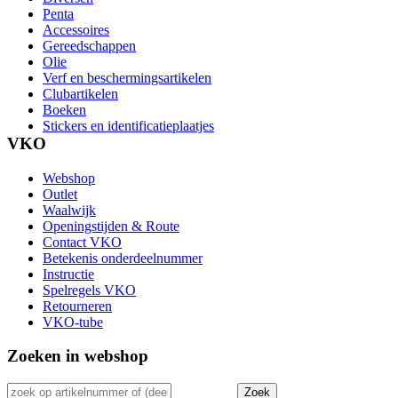
Penta
Accessoires
Gereedschappen
Olie
Verf en beschermingsartikelen
Clubartikelen
Boeken
Stickers en identificatieplaatjes
VKO
Webshop
Outlet
Waalwijk
Openingstijden & Route
Contact VKO
Betekenis onderdeelnummer
Instructie
Spelregels VKO
Retourneren
VKO-tube
Zoeken in webshop