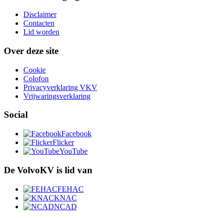
Disclaimer
Contacten
Lid worden
Over deze site
Cookie
Colofon
Privacyverklaring VKV
Vrijwaringsverklaring
Social
Facebook
Flicker
YouTube
De VolvoKV is lid van
FEHAC
KNAC
NCAD