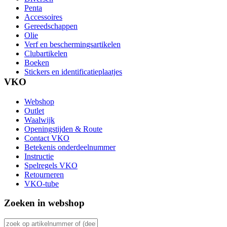
Penta
Accessoires
Gereedschappen
Olie
Verf en beschermingsartikelen
Clubartikelen
Boeken
Stickers en identificatieplaatjes
VKO
Webshop
Outlet
Waalwijk
Openingstijden & Route
Contact VKO
Betekenis onderdeelnummer
Instructie
Spelregels VKO
Retourneren
VKO-tube
Zoeken in webshop