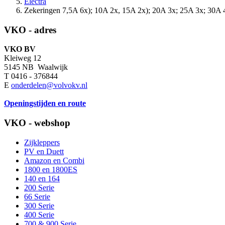
Electra
Zekeringen 7,5A 6x); 10A 2x, 15A 2x); 20A 3x; 25A 3x; 30A 
VKO - adres
VKO BV
Kleiweg 12
5145 NB Waalwijk
T 0416 - 376844
E
onderdelen@volvokv.nl
Openingstijden en route
VKO - webshop
Zijkleppers
PV en Duett
Amazon en Combi
1800 en 1800ES
140 en 164
200 Serie
66 Serie
300 Serie
400 Serie
700 & 900 Serie