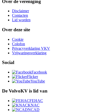
Over de vereniging
Disclaimer
Contacten
Lid worden
Over deze site
Cookie
Colofon
Privacyverklaring VKV
Vrijwaringsverklaring
Social
Facebook
Flicker
YouTube
De VolvoKV is lid van
FEHAC
KNAC
NCAD