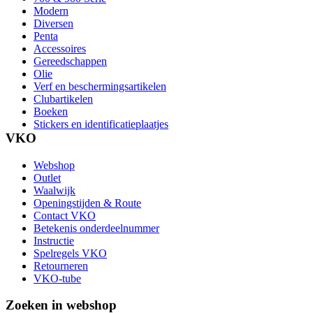
Modern
Diversen
Penta
Accessoires
Gereedschappen
Olie
Verf en beschermingsartikelen
Clubartikelen
Boeken
Stickers en identificatieplaatjes
VKO
Webshop
Outlet
Waalwijk
Openingstijden & Route
Contact VKO
Betekenis onderdeelnummer
Instructie
Spelregels VKO
Retourneren
VKO-tube
Zoeken in webshop