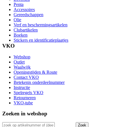
Penta
Accessoires
Gereedschappen
Olie
Verf en beschermingsartikelen
Clubartikelen
Boeken
Stickers en identificatieplaatjes
VKO
Webshop
Outlet
Waalwijk
Openingstijden & Route
Contact VKO
Betekenis onderdeelnummer
Instructie
Spelregels VKO
Retourneren
VKO-tube
Zoeken in webshop