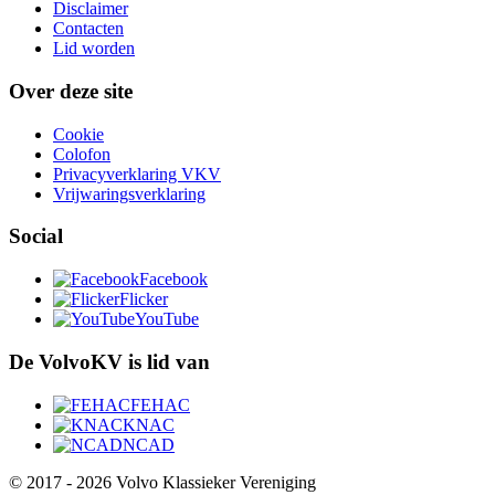
Disclaimer
Contacten
Lid worden
Over deze site
Cookie
Colofon
Privacyverklaring VKV
Vrijwaringsverklaring
Social
Facebook
Flicker
YouTube
De VolvoKV is lid van
FEHAC
KNAC
NCAD
© 2017 - 2026 Volvo Klassieker Vereniging