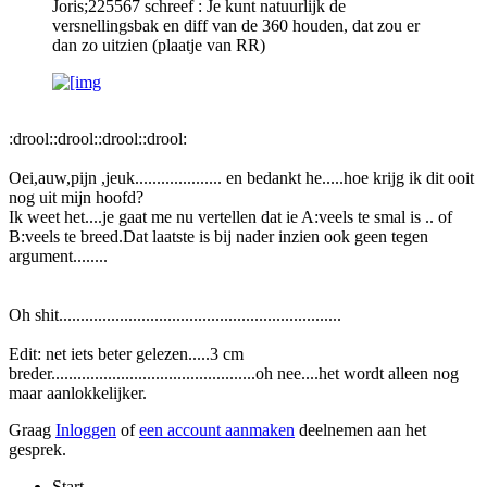
Joris;225567 schreef : Je kunt natuurlijk de
versnellingsbak en diff van de 360 houden, dat zou er
dan zo uitzien (plaatje van RR)
:drool::drool::drool::drool:
Oei,auw,pijn ,jeuk.................... en bedankt he.....hoe krijg ik dit ooit
nog uit mijn hoofd?
Ik weet het....je gaat me nu vertellen dat ie A:veels te smal is .. of
B:veels te breed.Dat laatste is bij nader inzien ook geen tegen
argument........
Oh shit.................................................................
Edit: net iets beter gelezen.....3 cm
breder...............................................oh nee....het wordt alleen nog
maar aanlokkelijker.
Graag
Inloggen
of
een account aanmaken
deelnemen aan het
gesprek.
Start