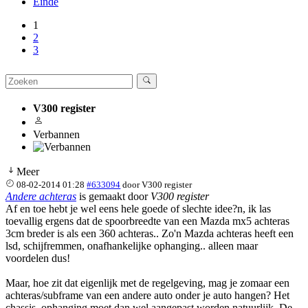
Einde
1
2
3
V300 register
Verbannen
Meer
08-02-2014 01:28
#633094
door
V300 register
Andere achteras
is gemaakt door
V300 register
Af en toe hebt je wel eens hele goede of slechte idee?n, ik las
toevallig ergens dat de spoorbreedte van een Mazda mx5 achteras
3cm breder is als een 360 achteras.. Zo'n Mazda achteras heeft een
lsd, schijfremmen, onafhankelijke ophanging.. alleen maar
voordelen dus!
Maar, hoe zit dat eigenlijk met de regelgeving, mag je zomaar een
achteras/subframe van een andere auto onder je auto hangen? Het
chassis, ophanging moet dan wel aangepast worden natuurlijk. De