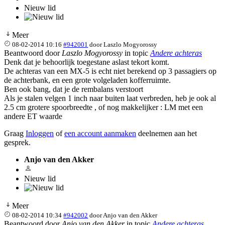
Nieuw lid
Meer
08-02-2014 10:16
#942001
door
Laszlo Mogyorossy
Beantwoord door
Laszlo Mogyorossy
in topic
Andere achteras
Denk dat je behoorlijk toegestane aslast tekort komt.
De achteras van een MX-5 is echt niet berekend op 3 passagiers op
de achterbank, en een grote volgeladen kofferruimte.
Ben ook bang, dat je de rembalans verstoort
Als je stalen velgen 1 inch naar buiten laat verbreden, heb je ook al
2.5 cm grotere spoorbreedte , of nog makkelijker : LM met een
andere ET waarde
Graag
Inloggen
of
een account aanmaken
deelnemen aan het
gesprek.
Anjo van den Akker
Nieuw lid
Meer
08-02-2014 10:34
#942002
door
Anjo van den Akker
Beantwoord door
Anjo van den Akker
in topic
Andere achteras