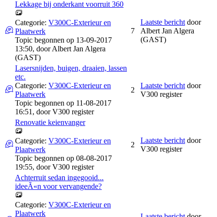
Lekkage bij onderkant voorruit 360
Laatste bericht
door
Categorie:
V300C-Exterieur en
7
Albert Jan Algera
Plaatwerk
(GAST)
Topic begonnen op 13-09-2017
13:50, door
Albert Jan Algera
(GAST)
Lasersnijden, buigen, draaien, lassen
etc.
Categorie:
V300C-Exterieur en
Laatste bericht
door
2
Plaatwerk
V300 register
Topic begonnen op 11-08-2017
16:51, door
V300 register
Renovatie keienvanger
Laatste bericht
door
Categorie:
V300C-Exterieur en
2
V300 register
Plaatwerk
Topic begonnen op 08-08-2017
19:55, door
V300 register
Achterruit sedan ingegooid...
ideeÃ«n voor vervangende?
Categorie:
V300C-Exterieur en
Plaatwerk
Laatste bericht
door