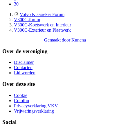
30
Volvo Klassieker Forum
V300C-forum
V300C-Koetswerk en Interieur
V300C-Exterieur en Plaatwerk
Gemaakt door
Kunena
Over de vereniging
Disclaimer
Contacten
Lid worden
Over deze site
Cookie
Colofon
Privacyverklaring VKV
Vrijwaringsverklaring
Social