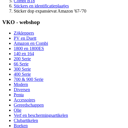
Combi B18
Stickers en identificatieplaatjes
Sticker dop expansievat Amazon '67-'70
VKO - webshop
Zijkleppers
PV en Duett
Amazon en Combi
1800 en 1800ES
140 en 164
200 Serie
66 Serie
300 Serie
400 Serie
700 & 900 Serie
Modern
Diversen
Penta
Accessoires
Gereedschappen
Olie
Verf en beschermingsartikelen
Clubartikelen
Boeken