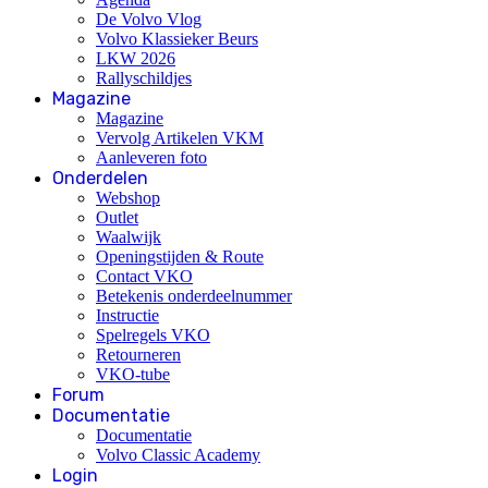
De Volvo Vlog
Volvo Klassieker Beurs
LKW 2026
Rallyschildjes
Magazine
Magazine
Vervolg Artikelen VKM
Aanleveren foto
Onderdelen
Webshop
Outlet
Waalwijk
Openingstijden & Route
Contact VKO
Betekenis onderdeelnummer
Instructie
Spelregels VKO
Retourneren
VKO-tube
Forum
Documentatie
Documentatie
Volvo Classic Academy
Login