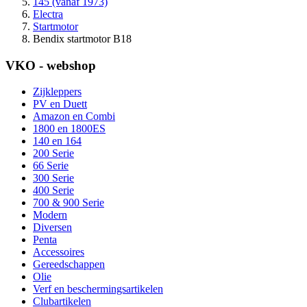
145 (vanaf 1973)
Electra
Startmotor
Bendix startmotor B18
VKO - webshop
Zijkleppers
PV en Duett
Amazon en Combi
1800 en 1800ES
140 en 164
200 Serie
66 Serie
300 Serie
400 Serie
700 & 900 Serie
Modern
Diversen
Penta
Accessoires
Gereedschappen
Olie
Verf en beschermingsartikelen
Clubartikelen