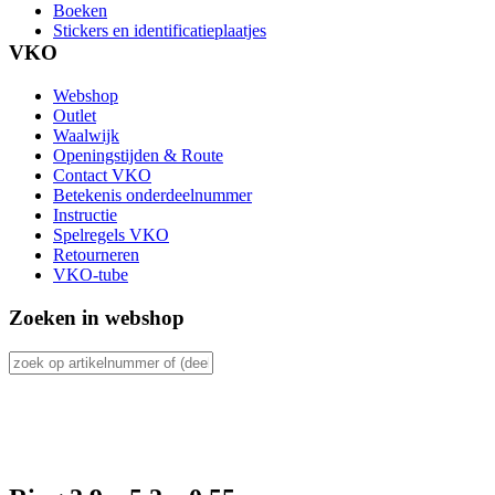
Boeken
Stickers en identificatieplaatjes
VKO
Webshop
Outlet
Waalwijk
Openingstijden & Route
Contact VKO
Betekenis onderdeelnummer
Instructie
Spelregels VKO
Retourneren
VKO-tube
Zoeken in webshop