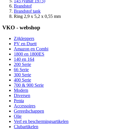
145 (vanaf 1973)
Brandstof
Brandstof tank
Ring 2,9 x 5,2 x 0,55 mm
VKO - webshop
Zijkleppers
PV en Duett
Amazon en Combi
1800 en 1800ES
140 en 164
200 Serie
66 Serie
300 Serie
400 Serie
700 & 900 Serie
Modern
Diversen
Penta
Accessoires
Gereedschappen
Olie
Verf en beschermingsartikelen
Clubartikelen