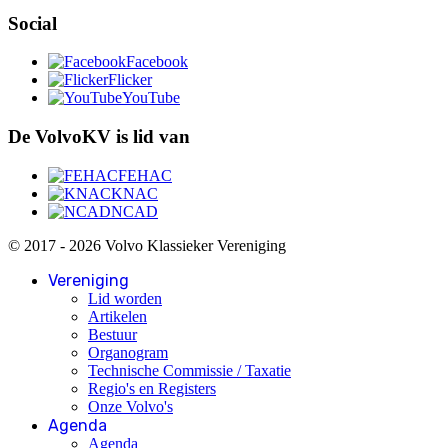
Social
Facebook
Flicker
YouTube
De VolvoKV is lid van
FEHAC
KNAC
NCAD
© 2017 - 2026 Volvo Klassieker Vereniging
Vereniging
Lid worden
Artikelen
Bestuur
Organogram
Technische Commissie / Taxatie
Regio's en Registers
Onze Volvo's
Agenda
Agenda