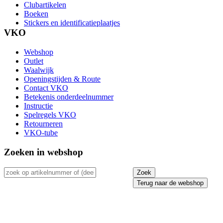
Clubartikelen
Boeken
Stickers en identificatieplaatjes
VKO
Webshop
Outlet
Waalwijk
Openingstijden & Route
Contact VKO
Betekenis onderdeelnummer
Instructie
Spelregels VKO
Retourneren
VKO-tube
Zoeken in webshop
Terug naar de webshop