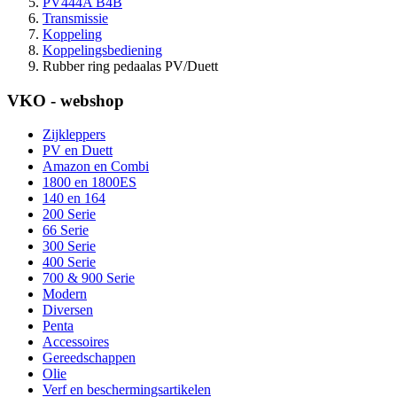
PV444A B4B
Transmissie
Koppeling
Koppelingsbediening
Rubber ring pedaalas PV/Duett
VKO - webshop
Zijkleppers
PV en Duett
Amazon en Combi
1800 en 1800ES
140 en 164
200 Serie
66 Serie
300 Serie
400 Serie
700 & 900 Serie
Modern
Diversen
Penta
Accessoires
Gereedschappen
Olie
Verf en beschermingsartikelen