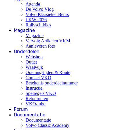
Agenda
De Volvo Vlog
Volvo Klassieker Beurs
LKW 2026
Rallyschildjes
Magazine
Magazine
Vervolg Artikelen VKM
Aanleveren foto
Onderdelen
Webshop
Outlet
Waalwijk
Openingstijden & Route
Contact VKO
Betekenis onderdeelnummer
Instructie
Spelregels VKO
Retourneren
VKO-tube
Forum
Documentatie
Documentatie
Volvo Classic Academy