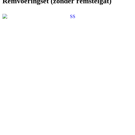
Remvoeringset (zonder remstelgat)