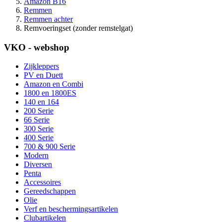
Amazon B16
Remmen
Remmen achter
Remvoeringset (zonder remstelgat)
VKO - webshop
Zijkleppers
PV en Duett
Amazon en Combi
1800 en 1800ES
140 en 164
200 Serie
66 Serie
300 Serie
400 Serie
700 & 900 Serie
Modern
Diversen
Penta
Accessoires
Gereedschappen
Olie
Verf en beschermingsartikelen
Clubartikelen