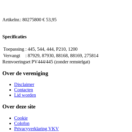
Artikelnr.:
80275800
€ 53,95
Specificaties
Toepassing
:
445, 544, 444, P210, 1200
Vervangt
:
87929, 87930, 88168, 88169, 275814
Remvoeringset PV444/445 (zonder remstelgat)
Over de vereniging
Disclaimer
Contacten
Lid worden
Over deze site
Cookie
Colofon
Privacyverklaring VKV