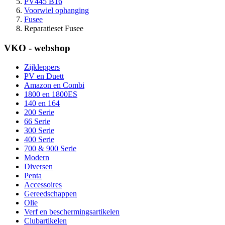
PV445 B16
Voorwiel ophanging
Fusee
Reparatieset Fusee
VKO - webshop
Zijkleppers
PV en Duett
Amazon en Combi
1800 en 1800ES
140 en 164
200 Serie
66 Serie
300 Serie
400 Serie
700 & 900 Serie
Modern
Diversen
Penta
Accessoires
Gereedschappen
Olie
Verf en beschermingsartikelen
Clubartikelen