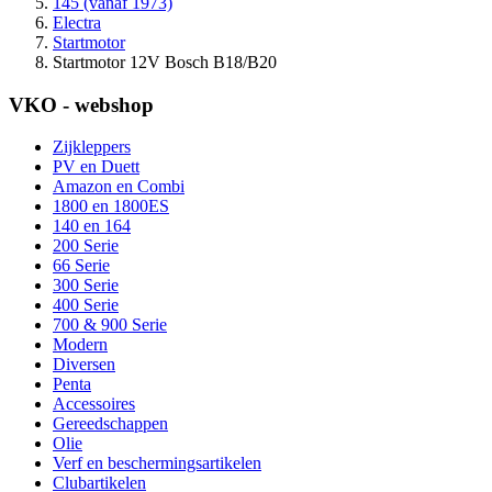
145 (vanaf 1973)
Electra
Startmotor
Startmotor 12V Bosch B18/B20
VKO - webshop
Zijkleppers
PV en Duett
Amazon en Combi
1800 en 1800ES
140 en 164
200 Serie
66 Serie
300 Serie
400 Serie
700 & 900 Serie
Modern
Diversen
Penta
Accessoires
Gereedschappen
Olie
Verf en beschermingsartikelen
Clubartikelen