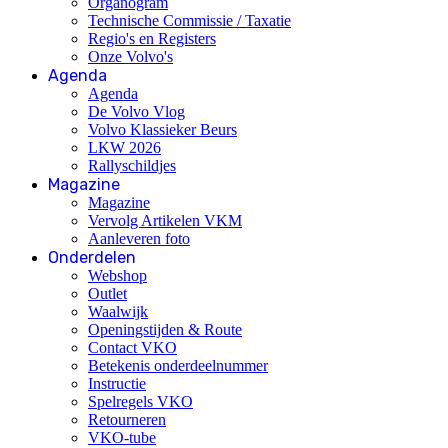
Organogram
Technische Commissie / Taxatie
Regio's en Registers
Onze Volvo's
Agenda
Agenda
De Volvo Vlog
Volvo Klassieker Beurs
LKW 2026
Rallyschildjes
Magazine
Magazine
Vervolg Artikelen VKM
Aanleveren foto
Onderdelen
Webshop
Outlet
Waalwijk
Openingstijden & Route
Contact VKO
Betekenis onderdeelnummer
Instructie
Spelregels VKO
Retourneren
VKO-tube