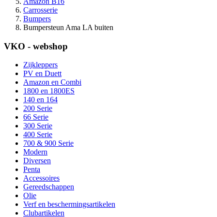
Amazon B16
Carrosserie
Bumpers
Bumpersteun Ama LA buiten
VKO - webshop
Zijkleppers
PV en Duett
Amazon en Combi
1800 en 1800ES
140 en 164
200 Serie
66 Serie
300 Serie
400 Serie
700 & 900 Serie
Modern
Diversen
Penta
Accessoires
Gereedschappen
Olie
Verf en beschermingsartikelen
Clubartikelen