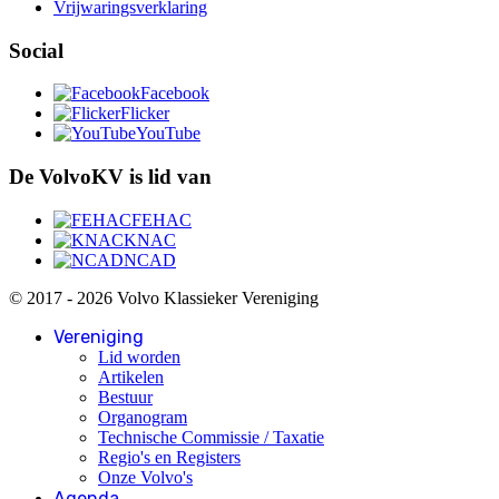
Vrijwaringsverklaring
Social
Facebook
Flicker
YouTube
De VolvoKV is lid van
FEHAC
KNAC
NCAD
© 2017 - 2026 Volvo Klassieker Vereniging
Vereniging
Lid worden
Artikelen
Bestuur
Organogram
Technische Commissie / Taxatie
Regio's en Registers
Onze Volvo's
Agenda