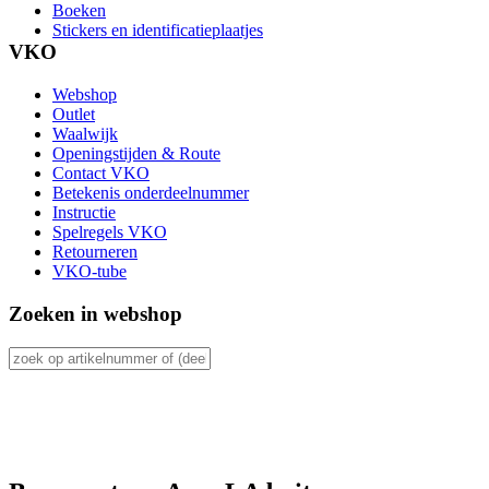
Boeken
Stickers en identificatieplaatjes
VKO
Webshop
Outlet
Waalwijk
Openingstijden & Route
Contact VKO
Betekenis onderdeelnummer
Instructie
Spelregels VKO
Retourneren
VKO-tube
Zoeken in webshop