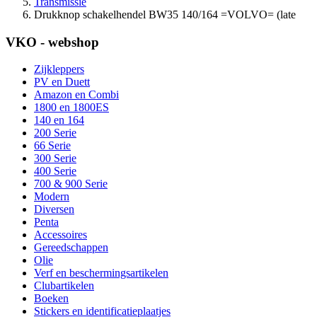
Transmissie
Drukknop schakelhendel BW35 140/164 =VOLVO= (late
VKO - webshop
Zijkleppers
PV en Duett
Amazon en Combi
1800 en 1800ES
140 en 164
200 Serie
66 Serie
300 Serie
400 Serie
700 & 900 Serie
Modern
Diversen
Penta
Accessoires
Gereedschappen
Olie
Verf en beschermingsartikelen
Clubartikelen
Boeken
Stickers en identificatieplaatjes