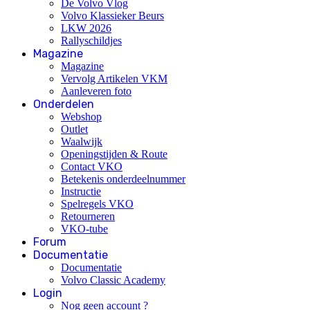
De Volvo Vlog
Volvo Klassieker Beurs
LKW 2026
Rallyschildjes
Magazine
Magazine
Vervolg Artikelen VKM
Aanleveren foto
Onderdelen
Webshop
Outlet
Waalwijk
Openingstijden & Route
Contact VKO
Betekenis onderdeelnummer
Instructie
Spelregels VKO
Retourneren
VKO-tube
Forum
Documentatie
Documentatie
Volvo Classic Academy
Login
Nog geen account ?