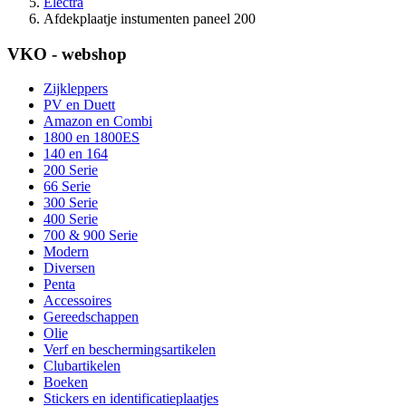
Electra
Afdekplaatje instumenten paneel 200
VKO - webshop
Zijkleppers
PV en Duett
Amazon en Combi
1800 en 1800ES
140 en 164
200 Serie
66 Serie
300 Serie
400 Serie
700 & 900 Serie
Modern
Diversen
Penta
Accessoires
Gereedschappen
Olie
Verf en beschermingsartikelen
Clubartikelen
Boeken
Stickers en identificatieplaatjes