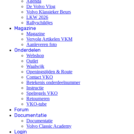
Agenda
De Volvo Vlog
Volvo Klassieker Beurs
LKW 2026
Rallyschildjes
Magazine
Magazine
Vervolg Artikelen VKM
Aanleveren foto
Onderdelen
Webshop
Outlet
Waalwijk
Openingstijden & Route
Contact VKO
Betekenis onderdeelnummer
Instructie
Spelregels VKO
Retourneren
VKO-tube
Forum
Documentatie
Documentatie
Volvo Classic Academy
Login