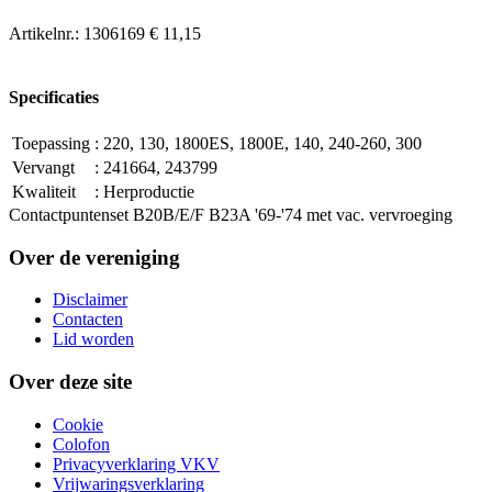
Artikelnr.:
1306169
€ 11,15
Specificaties
Toepassing
:
220, 130, 1800ES, 1800E, 140, 240-260, 300
Vervangt
:
241664, 243799
Kwaliteit
:
Herproductie
Contactpuntenset B20B/E/F B23A '69-'74 met vac. vervroeging
Over de vereniging
Disclaimer
Contacten
Lid worden
Over deze site
Cookie
Colofon
Privacyverklaring VKV
Vrijwaringsverklaring