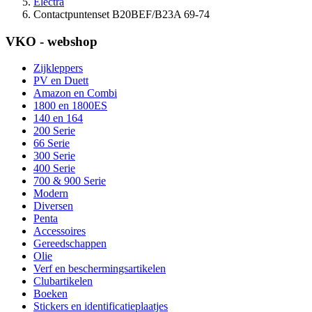
Electra
Contactpuntenset B20BEF/B23A 69-74
VKO - webshop
Zijkleppers
PV en Duett
Amazon en Combi
1800 en 1800ES
140 en 164
200 Serie
66 Serie
300 Serie
400 Serie
700 & 900 Serie
Modern
Diversen
Penta
Accessoires
Gereedschappen
Olie
Verf en beschermingsartikelen
Clubartikelen
Boeken
Stickers en identificatieplaatjes