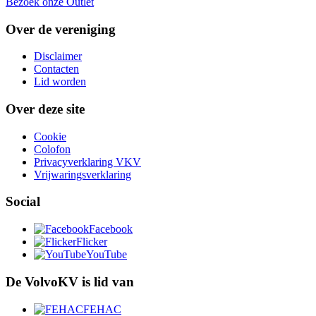
Bezoek onze Outlet
Over de vereniging
Disclaimer
Contacten
Lid worden
Over deze site
Cookie
Colofon
Privacyverklaring VKV
Vrijwaringsverklaring
Social
Facebook
Flicker
YouTube
De VolvoKV is lid van
FEHAC