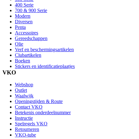
400 Serie
700 & 900 Serie
Modern
Diversen
Penta
Accessoires
Gereedschappen
Olie
Verf en beschermingsartikelen
Clubartikelen
Boeken
Stickers en identificatieplaatjes
VKO
Webshop
Outlet
Waalwijk
Openingstijden & Route
Contact VKO
Betekenis onderdeelnummer
Instructie
Spelregels VKO
Retourneren
VKO-tube