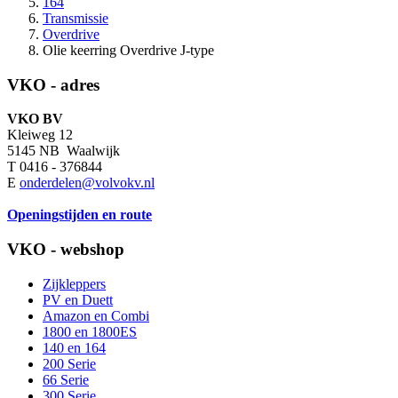
164
Transmissie
Overdrive
Olie keerring Overdrive J-type
VKO - adres
VKO BV
Kleiweg 12
5145 NB Waalwijk
T 0416 - 376844
E
onderdelen@volvokv.nl
Openingstijden en route
VKO - webshop
Zijkleppers
PV en Duett
Amazon en Combi
1800 en 1800ES
140 en 164
200 Serie
66 Serie
300 Serie