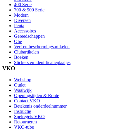
400 Serie
700 & 900 Serie
Modern
Diversen
Penta
Accessoires
Gereedschappen
Olie
Verf en beschermingsartikelen
Clubartikelen
Boeken
Stickers en identificatieplaatjes
VKO
Webshop
Outlet
Waalwijk
Openingstijden & Route
Contact VKO
Betekenis onderdeelnummer
Instructie
Spelregels VKO
Retourneren
VKO-tube