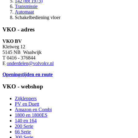
142 (tot 1973)
Transmissie
Automaat
Schakelbediening vloer
VKO - adres
VKO BV
Kleiweg 12
5145 NB Waalwijk
T 0416 - 376844
E
onderdelen@volvokv.nl
Openingstijden en route
VKO - webshop
Zijkleppers
PV en Duett
Amazon en Combi
1800 en 1800ES
140 en 164
200 Serie
66 Serie
300 Serie