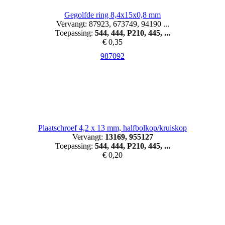
Gegolfde ring 8,4x15x0,8 mm
Vervangt: 87923, 673749, 94190 ...
Toepassing:
544, 444, P210, 445, ...
€ 0,35
987092
Plaatschroef 4,2 x 13 mm, halfbolkop/kruiskop
Vervangt:
13169, 955127
Toepassing:
544, 444, P210, 445, ...
€ 0,20