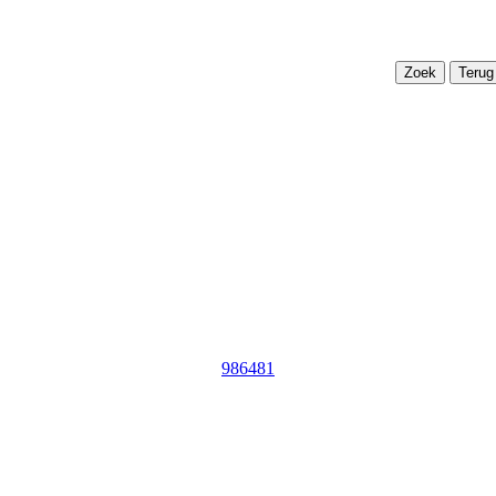
Terug
986481