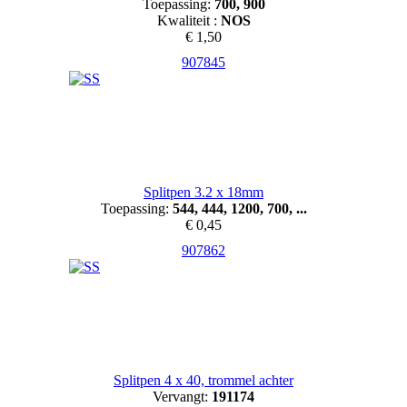
Toepassing:
700, 900
Kwaliteit :
NOS
€ 1,50
907845
Splitpen 3.2 x 18mm
Toepassing:
544, 444, 1200, 700, ...
€ 0,45
907862
Splitpen 4 x 40, trommel achter
Vervangt:
191174