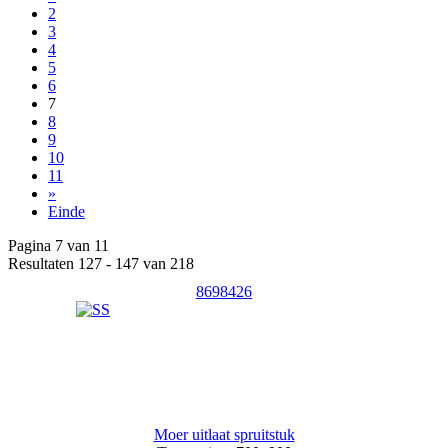
2
3
4
5
6
7
8
9
10
11
»
Einde
Pagina 7 van 11
Resultaten 127 - 147 van 218
8698426
Moer uitlaat spruitstuk