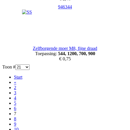
946344
Zelfborgende moer M8, fijne draad
Toepassing:
544, 1200, 700, 900
€ 0,75
Toon #
Start
«
2
3
4
5
6
7
8
9
10