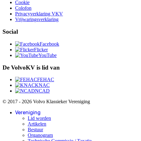
Cookie
Colofon
Privacyverklaring VKV
Vrijwaringsverklaring
Social
Facebook
Flicker
YouTube
De VolvoKV is lid van
FEHAC
KNAC
NCAD
© 2017 - 2026 Volvo Klassieker Vereniging
Vereniging
Lid worden
Artikelen
Bestuur
Organogram
Technische Commissie / Taxatie