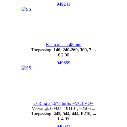
949241
Klem uitlaat 48 mm
Toepassing:
140, 240-260, 300, 7 ...
€ 2,00
949659
O-Ring 34,6*3 turbo =VOLVO=
Vervangt: 60924, 191101, 92506 ...
Toepassing:
445, 544, 444, P210, ...
€ 4,95
949931