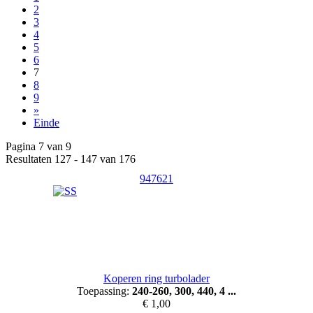
2
3
4
5
6
7
8
9
»
Einde
Pagina 7 van 9
Resultaten 127 - 147 van 176
947621
Koperen ring turbolader
Toepassing:
240-260, 300, 440, 4 ...
€ 1,00