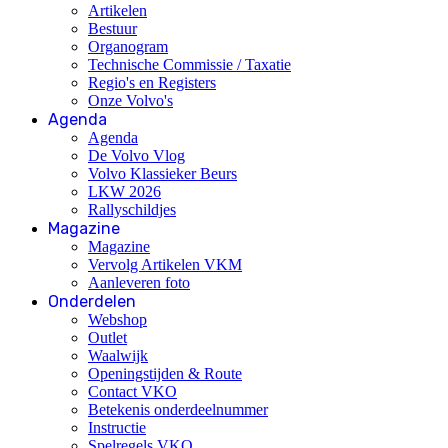
Artikelen
Bestuur
Organogram
Technische Commissie / Taxatie
Regio's en Registers
Onze Volvo's
Agenda
Agenda
De Volvo Vlog
Volvo Klassieker Beurs
LKW 2026
Rallyschildjes
Magazine
Magazine
Vervolg Artikelen VKM
Aanleveren foto
Onderdelen
Webshop
Outlet
Waalwijk
Openingstijden & Route
Contact VKO
Betekenis onderdeelnummer
Instructie
Spelregels VKO