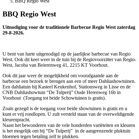
BBQ Regio West
BBQ Regio West
Uitnodiging voor de traditionele Barbecue Regio West zaterdag
29-8-2026.
U bent van harte uitgenodigd op de jaarlijkse barbecue van Regio
West. Ook dit keer weer in de tuin bij de Regiovoorzitter van Regio-
West, Jacoba van Beierenweg 41, 2215 KT Voorhout.
Ook dit jaar weer de mogelijkheid om voorafgaande aan de
barbecue een bezoek te brengen aan een of meer Dahliashowtuinen.
Een dahliatuin bij Kasteel Keukenhof, Stationsweg in Lisse en de
CNB Dahliashowtuin “De Tulperij” Oude Herenweg 16b in
Voorhout (Toegang tot beide Schowtuinen is gratis).
Zoals gezegd is de toegang voor beide showtuinen is gratis en u
kunt er vrij rondlopen. U zult versteld staan van de overweldigende
kleurenpracht.
Naast het bewonderen van de vele honderden variëteiten en kleuren
is het mogelijk om bij “De Tulperij” in de aangrenzende pluktuin
bloemen tegen betaling zelf te plukken.