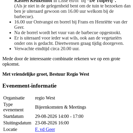
Kasteel Keukenhof
in Lisse en/of bij
“De Tulperij”.
(Als je niet in de gelegenheid bent om de tuin te bezoeken dan
ben je uiteraard gewoon om 16.00 uur welkom bij de
barbecue).
16.00 uur Ontvangst en borrel bij Frans en Henriëtte van der
Geer.
Na de borrel wordt het vuur van de barbecue opgestookt.
Er is uiteraard voor ieder wat wils, ook aan de vegetariërs
onder ons is gedacht. Dieetwensen graag tijdig doorgeven.
Verwachte eindtijd circa 20.00 uur.
Mede door de interessante combinatie rekenen we op een grote
opkomst.
Met vriendelijke groet, Bestuur Regio West
Evenement-informatie
Organisatie
regio West
Type
Bijeenkomsten & Meetings
evenement
Startdatum
29-08-2026
14:00 - 17:00
Sluitingsdatum
23-08-2026 16:00
Locatie
F. vd Geer