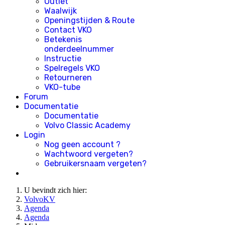
Outlet
Waalwijk
Openingstijden & Route
Contact VKO
Betekenis
onderdeelnummer
Instructie
Spelregels VKO
Retourneren
VKO-tube
Forum
Documentatie
Documentatie
Volvo Classic Academy
Login
Nog geen account ?
Wachtwoord vergeten?
Gebruikersnaam vergeten?
U bevindt zich hier:
VolvoKV
Agenda
Agenda