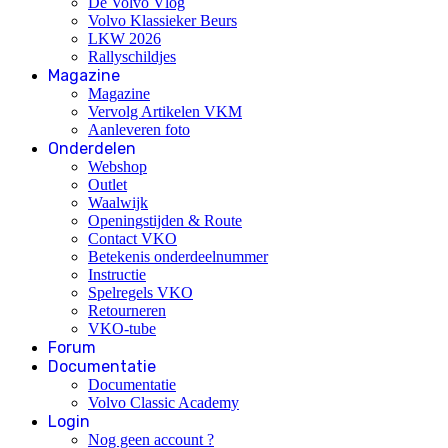
De Volvo Vlog
Volvo Klassieker Beurs
LKW 2026
Rallyschildjes
Magazine
Magazine
Vervolg Artikelen VKM
Aanleveren foto
Onderdelen
Webshop
Outlet
Waalwijk
Openingstijden & Route
Contact VKO
Betekenis onderdeelnummer
Instructie
Spelregels VKO
Retourneren
VKO-tube
Forum
Documentatie
Documentatie
Volvo Classic Academy
Login
Nog geen account ?